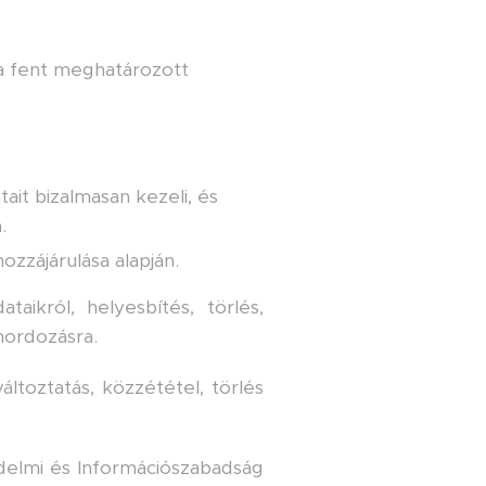
 a fent meghatározott
ait bizalmasan kezeli, és
.
ozzájárulása alapján.
aikról, helyesbítés, törlés,
hordozásra.
ltoztatás, közzététel, törlés
elmi és Információszabadság