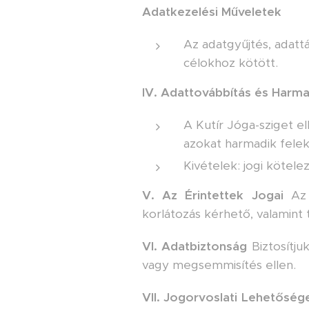
Adatkezelési Műveletek
Az adatgyűjtés, adatt
célokhoz kötött.
IV. Adattovábbítás és Harma
A Kutír Jóga-sziget el
azokat harmadik fele
Kivételek: jogi kötelez
V. Az Érintettek Jogai
Az é
korlátozás kérhető, valamint 
VI. Adatbiztonság
Biztosítju
vagy megsemmisítés ellen.
VII. Jogorvoslati Lehetőség