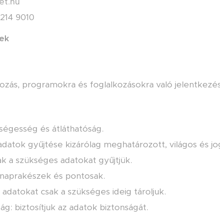
et.hu
214 9010
vek
tkozás, programokra és foglalkozásokra való jelentkezés
ségesség és átláthatóság.
adatok gyűjtése kizárólag meghatározott, világos és jo
k a szükséges adatokat gyűjtjük.
 naprakészek és pontosak.
z adatokat csak a szükséges ideig tároljuk.
ág: biztosítjuk az adatok biztonságát.