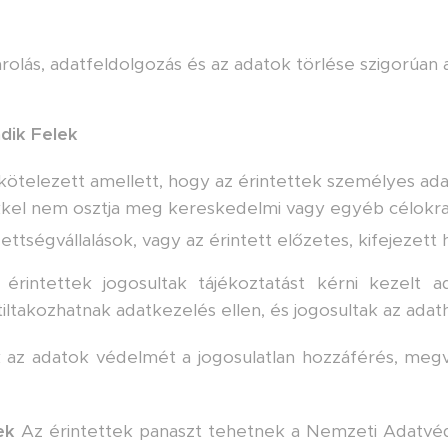
árolás, adatfeldolgozás és az adatok törlése szigorúan
dik Felek
kötelezett amellett, hogy az érintettek személyes adat
kkel nem osztja meg kereskedelmi vagy egyéb célokra
ettségvállalások, vagy az érintett előzetes, kifejezett h
rintettek jogosultak tájékoztatást kérni kezelt adat
tiltakozhatnak adatkezelés ellen, és jogosultak az adat
k az adatok védelmét a jogosulatlan hozzáférés, megvá
ek
Az érintettek panaszt tehetnek a Nemzeti Adatvéd