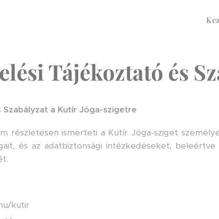
Ke
lési Tájékoztató és S
 Szabályzat a Kutír Jóga-szigetre
részletesen ismerteti a Kutír Jóga-sziget személye
ogait, és az adatbiztonsági intézkedéseket, beleértv
t.
hu/kutir