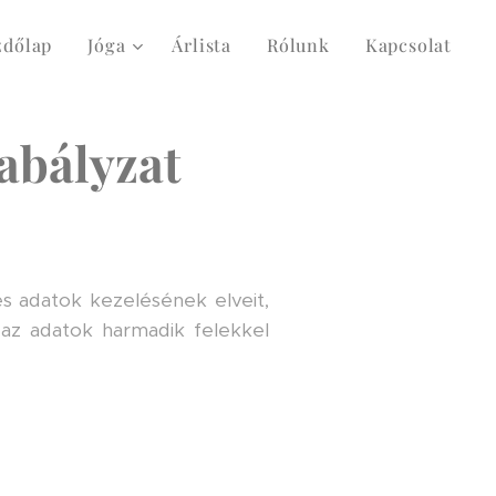
zdőlap
Jóga
Árlista
Rólunk
Kapcsolat
zabályzat
s adatok kezelésének elveit,
e az adatok harmadik felekkel