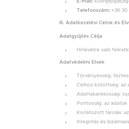
E-mail:
kutir@jogaszig
Telefonszám:
+36 30 
III. Adatkezelési Célok és El
Adatgyűjtés Célja
Hírlevélre való felira
Adatvédelmi Elvek
Törvényesség, tisztes
Célhoz kötöttség: az 
Adattakarékosság: csa
Pontosság: az adatok
Korlátozott tárolás: a
Integritás és bizalmass