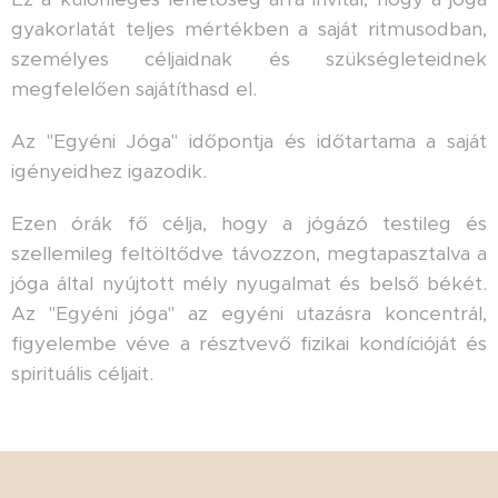
gyakorlatát teljes mértékben a saját ritmusodban,
személyes céljaidnak és szükségleteidnek
megfelelően sajátíthasd el.
Az "Egyéni Jóga" időpontja és időtartama a saját
igényeidhez igazodik.
Ezen órák fő célja, hogy a jógázó testileg és
szellemileg feltöltődve távozzon, megtapasztalva a
jóga által nyújtott mély nyugalmat és belső békét.
Az "Egyéni jóga" az egyéni utazásra koncentrál,
figyelembe véve a résztvevő fizikai kondícióját és
spirituális céljait.