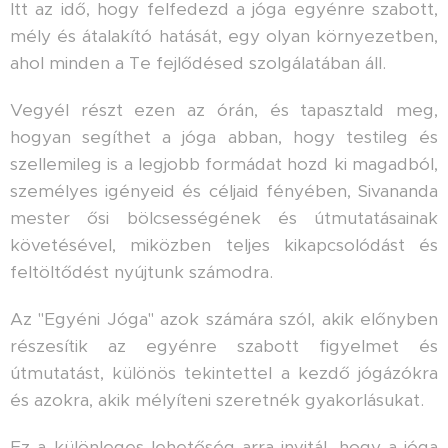
Itt az idő, hogy felfedezd a jóga egyénre szabott,
mély és átalakító hatását, egy olyan környezetben,
ahol minden a Te fejlődésed szolgálatában áll.
Vegyél részt ezen az órán, és tapasztald meg,
hogyan segíthet a jóga abban, hogy testileg és
szellemileg is a legjobb formádat hozd ki magadból,
személyes igényeid és céljaid fényében, Sivananda
mester ősi bölcsességének és útmutatásainak
követésével, miközben teljes kikapcsolódást és
feltöltődést nyújtunk számodra.
Az "Egyéni Jóga" azok számára szól, akik előnyben
részesítik az egyénre szabott figyelmet és
útmutatást, különös tekintettel a kezdő jógázókra
és azokra, akik mélyíteni szeretnék gyakorlásukat.
Ez a különleges lehetőség arra invitál, hogy a jóga